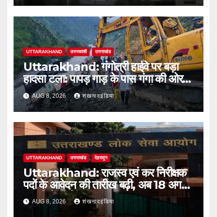
UTTARAKHAND
उत्तरकाशी
उत्तराखंड
Uttarakhand: गंगोत्री हाईवे पर बड़ा
हादसा टला: पापड़ गाड़ के पास गंगा की ओर
फिसला पिकअप, कांवड़ यात्री सुरक्षित
AUG 8, 2026
शंखनादइंडिया
UTTARAKHAND
उत्तराखंड
देहरादून
Uttarakhand: राजस्व एवं कर निरीक्षक
पदों के आवेदन की तारीख बढ़ी, अब 18 अगस्त
तक मिलेगा मौका
AUG 8, 2026
शंखनादइंडिया