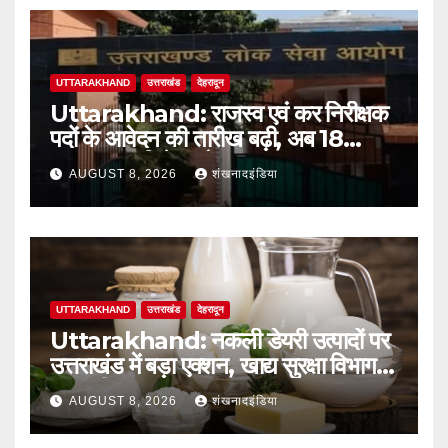
UTTARAKHAND
उत्तराखंड
देहरादून
Uttarakhand: राजस्व एवं कर निरीक्षक
पदों के आवेदन की तारीख बढ़ी, अब 18
अगस्त तक मिलेगा मौका
AUGUST 8, 2026
शंखनादइंडिया
UTTARAKHAND
उत्तराखंड
देहरादून
Uttarakhand: नकली डेयरी उत्पादों पर
उत्तराखंड में बड़ा एक्शन, खाद्य सुरक्षा विभाग ने
शुरू की सख्त जांच
AUGUST 8, 2026
शंखनादइंडिया