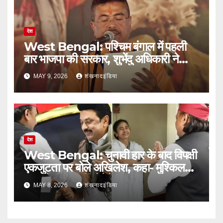
देश
West Bengal: पश्चिम बंगाल में पहली
बार भाजपा की सरकार, शुभेंदु अधिकारी ने
मुख्यमंत्री पद की शपथ ली
MAY 9, 2026
शंखनादइंडिया
देश
West Bengal: चुनावी हार के बाद विपक्षी
एकजुटता पर बोले अखिलेश, कहा- मुश्किल
समय में साथ नहीं छोड़ेंगे
MAY 8, 2026
शंखनादइंडिया