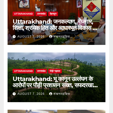
UTTARAKHAND
उत्तराखंड
देहरादून
Uttarakhand: जनकल्याण, रोजगार,
शिक्षा, श्रमिक हित और आधारभूत विकास को
नई गति : धामी कैबिनेट के ऐतिहासिक फैसले
AUGUST 7, 2026
शंखनादइंडिया
UTTARAKHAND
उत्तराखंड
पौड़ी गढ़वाल
Uttarakhand: भू कानून उल्लंघन के
आरोपों पर पौड़ी प्रशासन सख्त, सफदरखाल
की कथित अवैध टाउनशिप परियोजना पर
AUGUST 7, 2026
शंखनादइंडिया
डीएम ने लगाई रोक