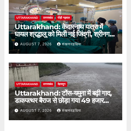
UTTARAKHAND
उत्तराखंड
पौड़ी गढ़वाल
Uttarakhand: केदारनाथ यात्रा में
घायल श्रद्धालु को मिली नई जिंदगी, श्रीनगर
बेस अस्पताल में सफल ब्रेन सर्जरी
AUGUST 7, 2026
शंखनादइंडिया
UTTARAKHAND
उत्तराखंड
देहरादून
Uttarakhand: टोंस-यमुना में बढ़ी गाद,
डाकपत्थर बैराज से छोड़ा गया 49 हजार
क्यूसेक पानी; जलविद्युत उत्पादन प्रभावित
AUGUST 7, 2026
शंखनादइंडिया