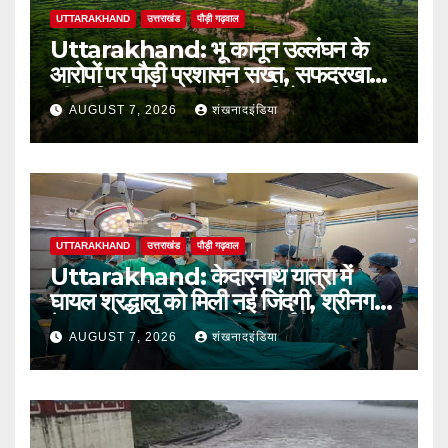
UTTARAKHAND
उत्तराखंड
पौड़ी गढ़वाल
Uttarakhand: भू कानून उल्लंघन के
आरोपों पर पौड़ी प्रशासन सख्त, सफदरखाल
की कथित अवैध टाउनशिप परियोजना पर
AUGUST 7, 2026
शंखनादइंडिया
डीएम ने लगाई रोक
UTTARAKHAND
उत्तराखंड
पौड़ी गढ़वाल
Uttarakhand: केदारनाथ यात्रा में
घायल श्रद्धालु को मिली नई जिंदगी, श्रीनगर
बेस अस्पताल में सफल ब्रेन सर्जरी
AUGUST 7, 2026
शंखनादइंडिया