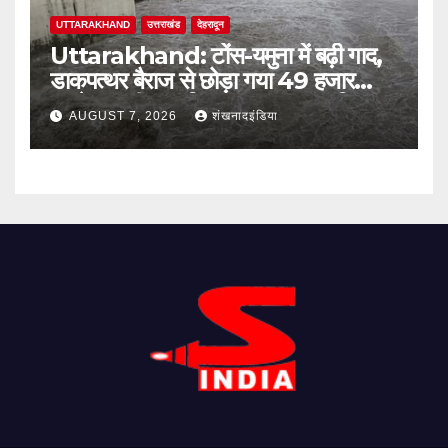
UTTARAKHAND
उत्तराखंड
देहरादून
Uttarakhand: टोंस-यमुना में बढ़ी गाद,
डाकपत्थर बैराज से छोड़ा गया 49 हजार
क्यूसेक पानी; जलविद्युत उत्पादन प्रभावित
AUGUST 7, 2026
शंखनादइंडिया