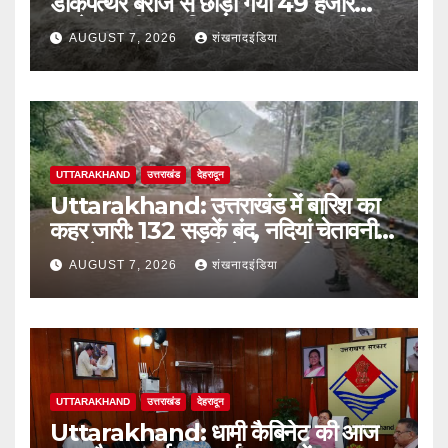
डाकपत्थर बैराज से छोड़ा गया 49 हजार
क्यूसेक पानी; जलविद्युत उत्पादन प्रभावित
AUGUST 7, 2026
शंखनादइंडिया
UTTARAKHAND
उत्तराखंड
देहरादून
Uttarakhand: उत्तराखंड में बारिश का
कहर जारी: 132 सड़कें बंद, नदियां चेतावनी
स्तर के करीब; आज भी येलो अलर्ट
AUGUST 7, 2026
शंखनादइंडिया
UTTARAKHAND
उत्तराखंड
देहरादून
Uttarakhand: धामी कैबिनेट की आज