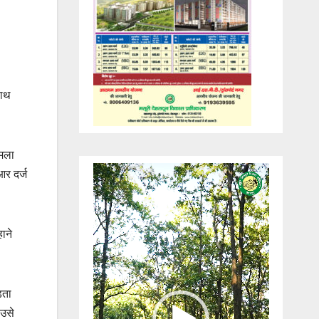
साथ
ामला
Video
आर दर्ज
Player
ाने
िता
 उसे