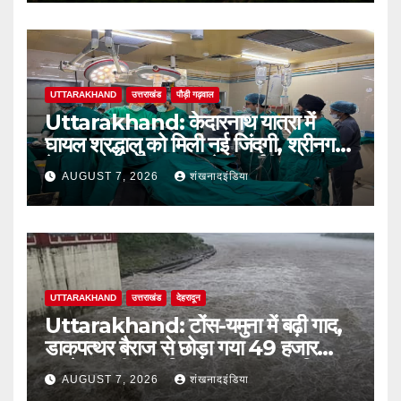
UTTARAKHAND
उत्तराखंड
पौड़ी गढ़वाल
Uttarakhand: केदारनाथ यात्रा में
घायल श्रद्धालु को मिली नई जिंदगी, श्रीनगर
बेस अस्पताल में सफल ब्रेन सर्जरी
AUGUST 7, 2026
शंखनादइंडिया
UTTARAKHAND
उत्तराखंड
देहरादून
Uttarakhand: टोंस-यमुना में बढ़ी गाद,
डाकपत्थर बैराज से छोड़ा गया 49 हजार
क्यूसेक पानी; जलविद्युत उत्पादन प्रभावित
AUGUST 7, 2026
शंखनादइंडिया