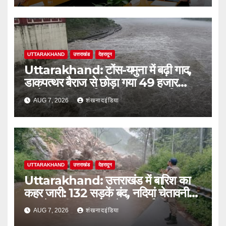
UTTARAKHAND
उत्तराखंड
देहरादून
Uttarakhand: टोंस-यमुना में बढ़ी गाद,
डाकपत्थर बैराज से छोड़ा गया 49 हजार
क्यूसेक पानी; जलविद्युत उत्पादन प्रभावित
AUG 7, 2026
शंखनादइंडिया
UTTARAKHAND
उत्तराखंड
देहरादून
Uttarakhand: उत्तराखंड में बारिश का
कहर जारी: 132 सड़कें बंद, नदियां चेतावनी
स्तर के करीब; आज भी येलो अलर्ट
AUG 7, 2026
शंखनादइंडिया