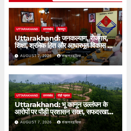
UTTARAKHAND
उत्तराखंड
देहरादून
Uttarakhand: जनकल्याण, रोजगार,
शिक्षा, श्रमिक हित और आधारभूत विकास को
नई गति : धामी कैबिनेट के ऐतिहासिक फैसले
AUGUST 7, 2026
शंखनादइंडिया
UTTARAKHAND
उत्तराखंड
पौड़ी गढ़वाल
Uttarakhand: भू कानून उल्लंघन के
आरोपों पर पौड़ी प्रशासन सख्त, सफदरखाल
की कथित अवैध टाउनशिप परियोजना पर
AUGUST 7, 2026
शंखनादइंडिया
डीएम ने लगाई रोक