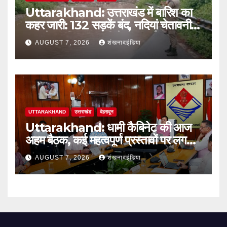
Uttarakhand: उत्तराखंड में बारिश का
कहर जारी: 132 सड़कें बंद, नदियां चेतावनी
स्तर के करीब; आज भी येलो अलर्ट
AUGUST 7, 2026
शंखनादइंडिया
UTTARAKHAND
उत्तराखंड
देहरादून
Uttarakhand: धामी कैबिनेट की आज
अहम बैठक, कई महत्वपूर्ण प्रस्तावों पर लग
सकती है मुहर
AUGUST 7, 2026
शंखनादइंडिया