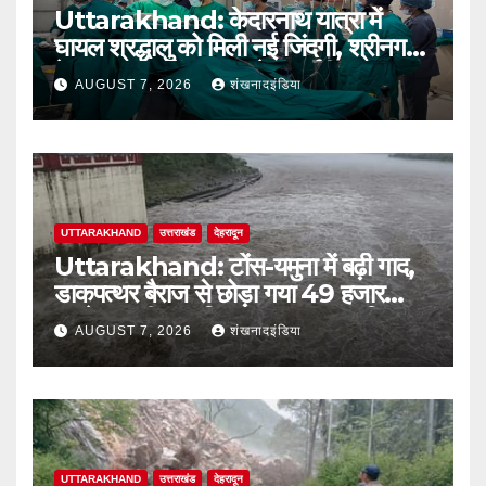
Uttarakhand: केदारनाथ यात्रा में
घायल श्रद्धालु को मिली नई जिंदगी, श्रीनगर
बेस अस्पताल में सफल ब्रेन सर्जरी
AUGUST 7, 2026
शंखनादइंडिया
UTTARAKHAND
उत्तराखंड
देहरादून
Uttarakhand: टोंस-यमुना में बढ़ी गाद,
डाकपत्थर बैराज से छोड़ा गया 49 हजार
क्यूसेक पानी; जलविद्युत उत्पादन प्रभावित
AUGUST 7, 2026
शंखनादइंडिया
UTTARAKHAND
उत्तराखंड
देहरादून