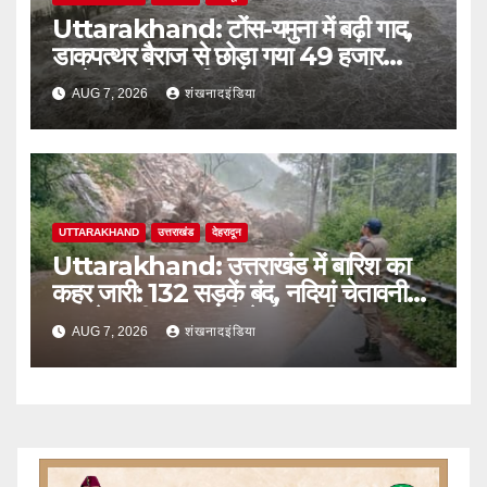
Uttarakhand: टोंस-यमुना में बढ़ी गाद,
डाकपत्थर बैराज से छोड़ा गया 49 हजार
क्यूसेक पानी; जलविद्युत उत्पादन प्रभावित
AUG 7, 2026
शंखनादइंडिया
UTTARAKHAND
उत्तराखंड
देहरादून
Uttarakhand: उत्तराखंड में बारिश का
कहर जारी: 132 सड़कें बंद, नदियां चेतावनी
स्तर के करीब; आज भी येलो अलर्ट
AUG 7, 2026
शंखनादइंडिया