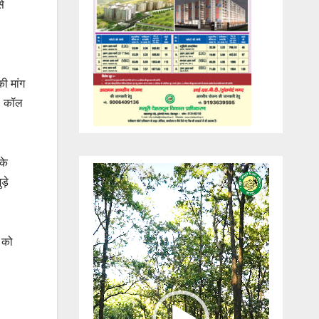
से
ी मांग
र, कॉल
के
Video
़े
Player
 को