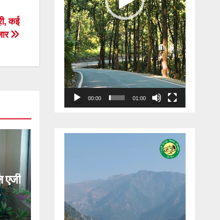
री, कई
तजार
00:00
01:00
Video
Player
 एजी
ेगी