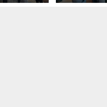
 नई रफ्तार
नई मजबूती: दिलीप जाव