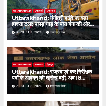
UTTARAKHAND
उत्तरकाशी
उत्तराखंड
Uttarakhand: गंगोत्री हाईवे पर बड़ा
हादसा टला: पापड़ गाड़ के पास गंगा की ओर
फिसला पिकअप, कांवड़ यात्री सुरक्षित
AUGUST 8, 2026
शंखनादइंडिया
UTTARAKHAND
उत्तराखंड
देहरादून
Uttarakhand: राजस्व एवं कर निरीक्षक
पदों के आवेदन की तारीख बढ़ी, अब 18
अगस्त तक मिलेगा मौका
AUGUST 8, 2026
शंखनादइंडिया