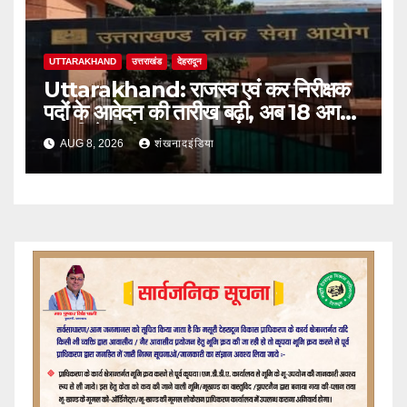
UTTARAKHAND
उत्तराखंड
देहरादून
Uttarakhand: राजस्व एवं कर निरीक्षक
पदों के आवेदन की तारीख बढ़ी, अब 18 अगस्त
तक मिलेगा मौका
AUG 8, 2026
शंखनादइंडिया