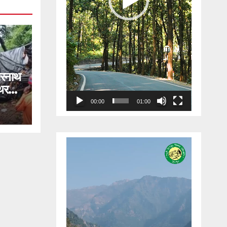
रनाथ
्थर
00:00
01:00
 ने
ानों
Video
Player