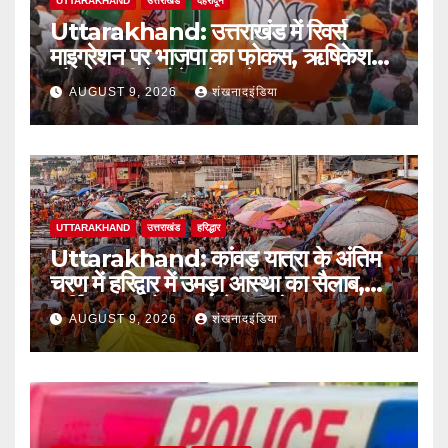
UTTARAKHAND
उत्तराखंड
देहरादून
Uttarakhand: उत्तराखंड में रिवर्स
माइग्रेशन पर भाजपा का फोकस, ऋषिकेश
और हल्द्वानी में होंगे बड़े सम्मेलन
AUGUST 9, 2026
शंखनादइंडिया
UTTARAKHAND
उत्तराखंड
हरिद्धार
Uttarakhand: कांवड़ यात्रा के अंतिम
चरण में हरिद्वार में उमड़ा आस्था का सैलाब,
पार्किंग फुल तो बाजारों में बढ़ी रौनक
AUGUST 9, 2026
शंखनादइंडिया