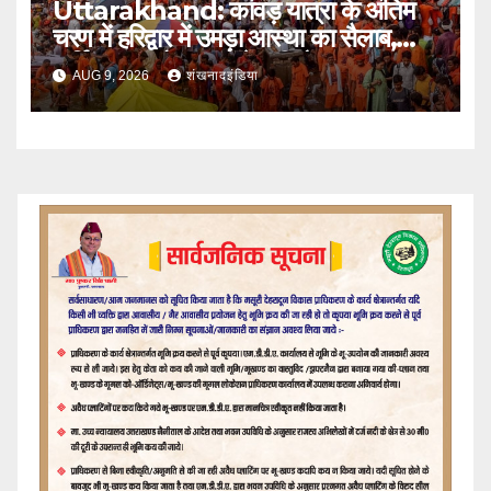
Uttarakhand: कांवड़ यात्रा के अंतिम
चरण में हरिद्वार में उमड़ा आस्था का सैलाब,
पार्किंग फुल तो बाजारों में बढ़ी रौनक
AUG 9, 2026
शंखनादइंडिया