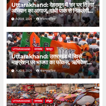
Uttarakhand: देहरादून में ‘हर घर तिरंगा’
अभियान का आगाज, गांधी पार्क से निकलेगी
तिरंगा यात्रा
AUG 9, 2026
शंखनादइंडिया
UTTARAKHAND
उत्तराखंड
देहरादून
Uttarakhand: उत्तराखंड में रिवर्स
माइग्रेशन पर भाजपा का फोकस, ऋषिकेश
और हल्द्वानी में होंगे बड़े सम्मेलन
AUG 9, 2026
शंखनादइंडिया
UTTARAKHAND
उत्तराखंड
हरिद्धार