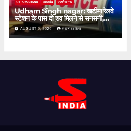
UTTARAKHAND
उत्तराखंड
उधमसिंह नगर
Udham Singh nagar: खटीमा रेलवे
स्टेशन के पास दो शव मिलने से सनसनी,
संदिग्ध परिस्थितियों में हुई मौत की जांच शुरू
AUGUST 9, 2026
शंखनादइंडिया