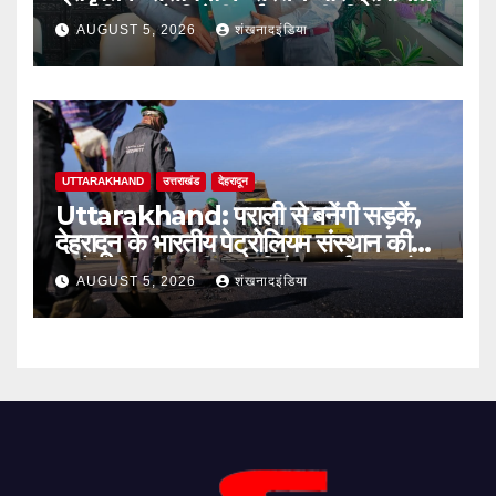
आजीविका को मिलेगी नई मजबूती: दिलीप
AUGUST 5, 2026
शंखनादइंडिया
जावलकर
UTTARAKHAND
उत्तराखंड
देहरादून
Uttarakhand: पराली से बनेंगी सड़कें,
देहरादून के भारतीय पेट्रोलियम संस्थान की
बायो-बाइंडर तकनीक से मिलेगा पर्यावरण को
AUGUST 5, 2026
शंखनादइंडिया
बड़ा लाभ