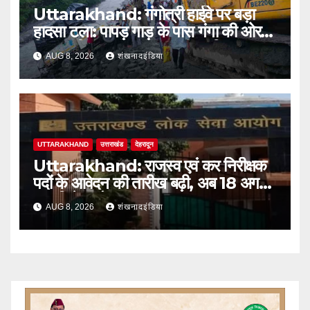
Uttarakhand: गंगोत्री हाईवे पर बड़ा
हादसा टला: पापड़ गाड़ के पास गंगा की ओर
फिसला पिकअप, कांवड़ यात्री सुरक्षित
AUG 8, 2026
शंखनादइंडिया
UTTARAKHAND
उत्तराखंड
देहरादून
Uttarakhand: राजस्व एवं कर निरीक्षक
पदों के आवेदन की तारीख बढ़ी, अब 18 अगस्त
तक मिलेगा मौका
AUG 8, 2026
शंखनादइंडिया