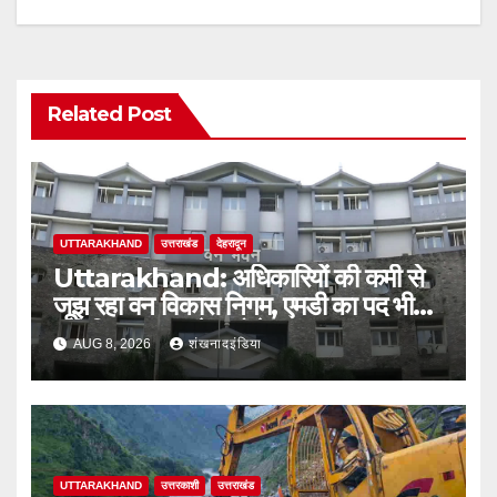
Related Post
UTTARAKHAND
उत्तराखंड
देहरादून
Uttarakhand: अधिकारियों की कमी से
जूझ रहा वन विकास निगम, एमडी का पद भी
अतिरिक्त प्रभार के भरोसे
AUG 8, 2026
शंखनादइंडिया
UTTARAKHAND
उत्तरकाशी
उत्तराखंड