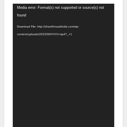
Video
Media error: Format(s) not supported or source(s) not
Player
found
Download File: http://shankhnaadindia.com/wp-
content/uploads/2023/08/VVVV.mp4?_=1