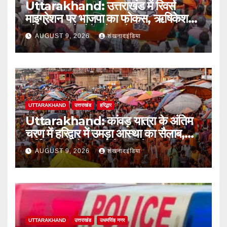
Uttarakhand: उत्तराखंड में रिवर्स
माइग्रेशन पर भाजपा का फोकस, ऋषिकेश
और हल्द्वानी में होंगे बड़े सम्मेलन
AUGUST 9, 2026
शंखनादइंडिया
UTTARAKHAND
उत्तराखंड
हरिद्धार
Uttarakhand: कांवड़ यात्रा के अंतिम
चरण में हरिद्वार में उमड़ा आस्था का सैलाब,
पार्किंग फुल तो बाजारों में बढ़ी रौनक
AUGUST 9, 2026
शंखनादइंडिया
UTTARAKHAND
उत्तराखंड
उधमसिंह नगर