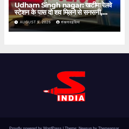
Udham Singh nagar: खटीमा रेलवे
स्टेशन के पास दो शव मिलने से सनसनी,
संदिग्ध परिस्थितियों में हुई मौत की जांच शुरू
AUGUST 9, 2026
शंखनादइंडिया
Proudly powered by WordPress
|
Theme: Newsup by
Themeansar
.