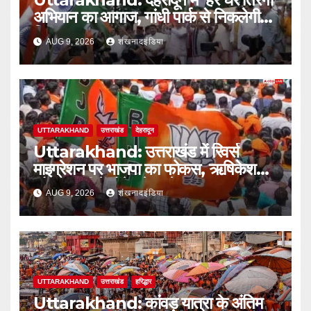
अभियान का आगाज, गांधी पार्क से निकलेगी
तिरंगा यात्रा
AUG 9, 2026
शंखनादइंडिया
UTTARAKHAND
उत्तराखंड
देहरादून
Uttarakhand: उत्तराखंड में रिवर्स
माइग्रेशन पर भाजपा का फोकस, ऋषिकेश
और हल्द्वानी में होंगे बड़े सम्मेलन
AUG 9, 2026
शंखनादइंडिया
UTTARAKHAND
उत्तराखंड
हरिद्धार
Uttarakhand: कांवड़ यात्रा के अंतिम