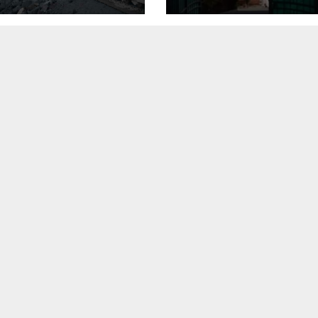
पिकअप, कांवड़ यात्री
तक मिलेगा मौका
त