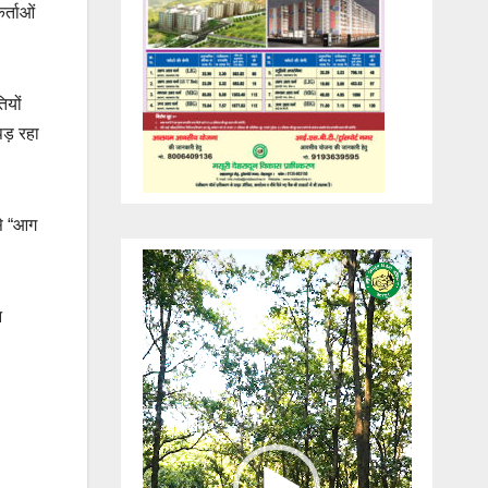
र्ताओं
ियों
ड़ रहा
से “आग
Video
Player
न