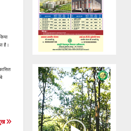
 किया
या है।
ष्कासित
Video
बे
Player
दुख