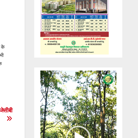
 के
सभी
के
Video
Player
 जेसीबी