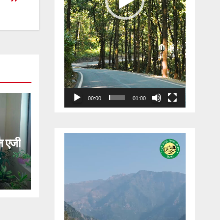
00:00
01:00
Video
 एजी
Player
ेगी
लकर