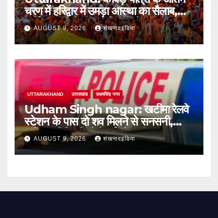
चरण में हरिद्वार में उमड़ा आस्था का सैलाब,
पार्किंग फुल तो बाजारों में बढ़ी रौनक
AUGUST 9, 2026
शंखनादइंडिया
UTTARAKHAND
उत्तराखंड
उधमसिंह नगर
Udham Singh nagar: खटीमा रेलवे
स्टेशन के पास दो शव मिलने से सनसनी,
संदिग्ध परिस्थितियों में हुई मौत की जांच शुरू
AUGUST 9, 2026
शंखनादइंडिया