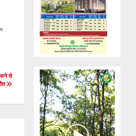
लग
Video
सने से
Player
मौत