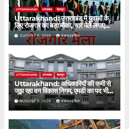
UTTARAKHAND
उत्तराखंड
देहरादून
Uttarakhand: उत्तराखंड में युवाओं के
लिए रोजगार का बड़ा मौका, चार मेले लगाए
जाएंगे; 10 हजार को नौकरी देने का लक्ष्य
AUGUST 9, 2026
शंखनादइंडिया
UTTARAKHAND
उत्तराखंड
देहरादून
Uttarakhand: अधिकारियों की कमी से
जूझ रहा वन विकास निगम, एमडी का पद भी
अतिरिक्त प्रभार के भरोसे
AUGUST 8, 2026
शंखनादइंडिया