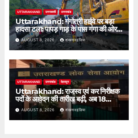
UTTARAKHAND
उत्तरकाशी
उत्तराखंड
Uttarakhand: गंगोत्री हाईवे पर बड़ा
हादसा टला: पापड़ गाड़ के पास गंगा की ओर
फिसला पिकअप, कांवड़ यात्री सुरक्षित
AUGUST 8, 2026
शंखनादइंडिया
UTTARAKHAND
उत्तराखंड
देहरादून
Uttarakhand: राजस्व एवं कर निरीक्षक
पदों के आवेदन की तारीख बढ़ी, अब 18
अगस्त तक मिलेगा मौका
AUGUST 8, 2026
शंखनादइंडिया