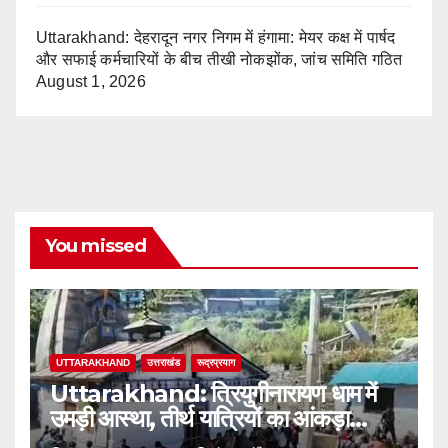
Uttarakhand: देहरादून नगर निगम में हंगामा: मेयर कक्ष में पार्षद
और सफाई कर्मचारियों के बीच तीखी नोकझोंक, जांच समिति गठित
August 1, 2026
You missed
UTTARAKHAND
उत्तराखंड
रूद्रप्रयाग
Uttarakhand: त्रियुगीनारायण धाम में
उमड़ी आस्था, तीर्थ यात्रियों का आंकड़ा
2.32 लाख के पार