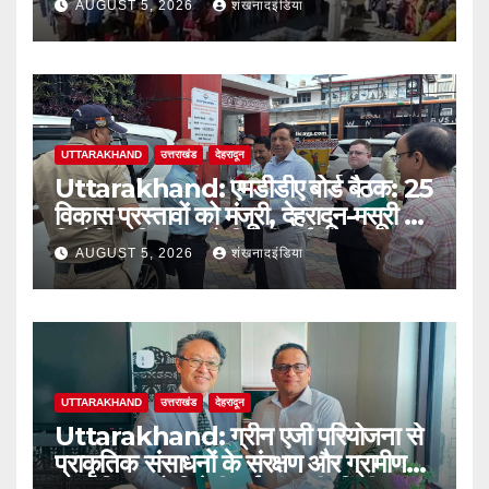
AUGUST 5, 2026
शंखनादइंडिया
UTTARAKHAND
उत्तराखंड
देहरादून
Uttarakhand: एमडीडीए बोर्ड बैठक: 25
विकास प्रस्तावों को मंजूरी, देहरादून-मसूरी में
नियोजित विकास को मिलेगी नई रफ्तार
AUGUST 5, 2026
शंखनादइंडिया
UTTARAKHAND
उत्तराखंड
देहरादून
Uttarakhand: ग्रीन एजी परियोजना से
प्राकृतिक संसाधनों के संरक्षण और ग्रामीण