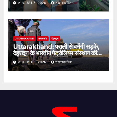
आजीविका को मिलेगी नई मजबूती: दिलीप
AUGUST 5, 2026
शंखनादइंडिया
जावलकर
UTTARAKHAND
उत्तराखंड
देहरादून
Uttarakhand: पराली से बनेंगी सड़कें,
देहरादून के भारतीय पेट्रोलियम संस्थान की
बायो-बाइंडर तकनीक से मिलेगा पर्यावरण को
AUGUST 5, 2026
शंखनादइंडिया
बड़ा लाभ