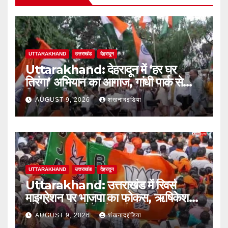
UTTARAKHAND
उत्तराखंड
देहरादून
Uttarakhand: देहरादून में ‘हर घर
तिरंगा’ अभियान का आगाज, गांधी पार्क से
निकलेगी तिरंगा यात्रा
AUGUST 9, 2026
शंखनादइंडिया
UTTARAKHAND
उत्तराखंड
देहरादून
Uttarakhand: उत्तराखंड में रिवर्स
माइग्रेशन पर भाजपा का फोकस, ऋषिकेश
और हल्द्वानी में होंगे बड़े सम्मेलन
AUGUST 9, 2026
शंखनादइंडिया