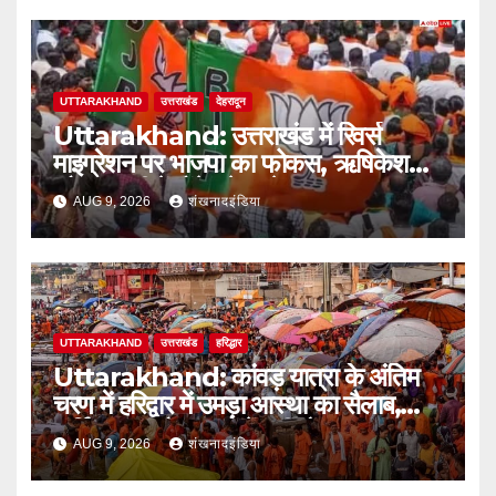
UTTARAKHAND
उत्तराखंड
देहरादून
Uttarakhand: उत्तराखंड में रिवर्स
माइग्रेशन पर भाजपा का फोकस, ऋषिकेश
और हल्द्वानी में होंगे बड़े सम्मेलन
AUG 9, 2026
शंखनादइंडिया
UTTARAKHAND
उत्तराखंड
हरिद्धार
Uttarakhand: कांवड़ यात्रा के अंतिम
चरण में हरिद्वार में उमड़ा आस्था का सैलाब,
पार्किंग फुल तो बाजारों में बढ़ी रौनक
AUG 9, 2026
शंखनादइंडिया