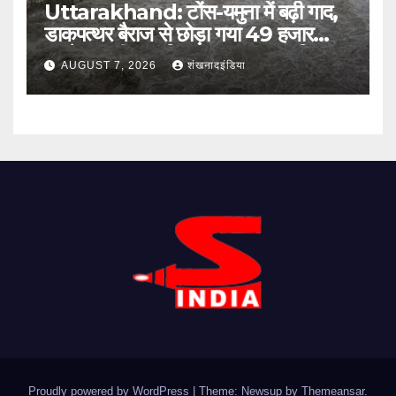
Uttarakhand: टोंस-यमुना में बढ़ी गाद,
डाकपत्थर बैराज से छोड़ा गया 49 हजार
क्यूसेक पानी; जलविद्युत उत्पादन प्रभावित
AUGUST 7, 2026
शंखनादइंडिया
Proudly powered by WordPress
|
Theme: Newsup by
Themeansar
.