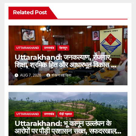
Related Post
UTTARAKHAND
उत्तराखंड
देहरादून
Uttarakhand: जनकल्याण, रोजगार,
शिक्षा, श्रमिक हित और आधारभूत विकास को
नई गति : धामी कैबिनेट के ऐतिहासिक फैसले
AUG 7, 2026
शंखनादइंडिया
UTTARAKHAND
उत्तराखंड
पौड़ी गढ़वाल
Uttarakhand: भू कानून उल्लंघन के
आरोपों पर पौड़ी प्रशासन सख्त, सफदरखाल