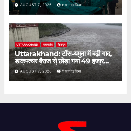
बेस अस्पताल में सफल ब्रेन सर्जरी
AUGUST 7, 2026
शंखनादइंडिया
UTTARAKHAND
उत्तराखंड
देहरादून
Uttarakhand: टोंस-यमुना में बढ़ी गाद,
डाकपत्थर बैराज से छोड़ा गया 49 हजार
क्यूसेक पानी; जलविद्युत उत्पादन प्रभावित
AUGUST 7, 2026
शंखनादइंडिया