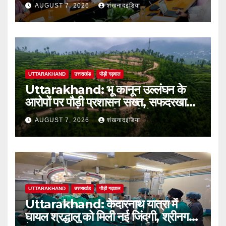
नई गति : धामी कैबिनेट के ऐतिहासिक फैसले
AUGUST 7, 2026
शंखनादइंडिया
UTTARAKHAND
उत्तराखंड
पौड़ी गढ़वाल
Uttarakhand: भू कानून उल्लंघन के
आरोपों पर पौड़ी प्रशासन सख्त, सफदरखाल
की कथित अवैध टाउनशिप परियोजना पर
AUGUST 7, 2026
शंखनादइंडिया
डीएम ने लगाई रोक
UTTARAKHAND
उत्तराखंड
पौड़ी गढ़वाल
Uttarakhand: केदारनाथ यात्रा में
घायल श्रद्धालु को मिली नई जिंदगी, श्रीनगर