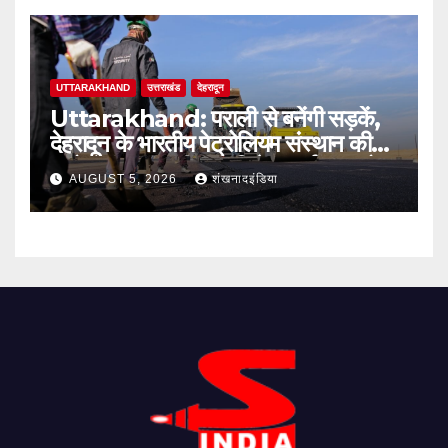
UTTARAKHAND
उत्तराखंड
देहरादून
Uttarakhand: पराली से बनेंगी सड़कें,
देहरादून के भारतीय पेट्रोलियम संस्थान की
बायो-बाइंडर तकनीक से मिलेगा पर्यावरण को
AUGUST 5, 2026
शंखनादइंडिया
बड़ा लाभ