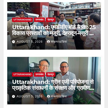
UTTARAKHAND
उत्तराखंड
देहरादून
Uttarakhand: एमडीडीए बोर्ड बैठक: 25
विकास प्रस्तावों को मंजूरी, देहरादून-मसूरी में
नियोजित विकास को मिलेगी नई रफ्तार
AUGUST 5, 2026
शंखनादइंडिया
UTTARAKHAND
उत्तराखंड
देहरादून
Uttarakhand: ग्रीन एजी परियोजना से
प्राकृतिक संसाधनों के संरक्षण और ग्रामीण
आजीविका को मिलेगी नई मजबूती: दिलीप
AUGUST 5, 2026
शंखनादइंडिया
जावलकर