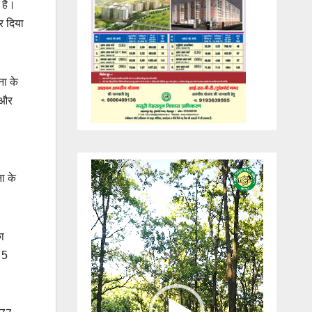
 है।
र दिया
ना के
 और
Video
ा के
Player
का
 5