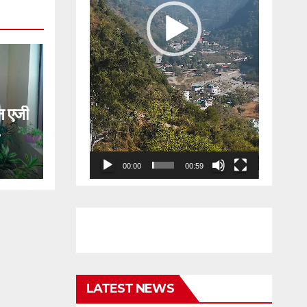
 एजी
ेगी
00:00
00:59
लकर
LATEST NEWS