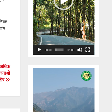
.77
रतिशत
िशेष
00:00
01:00
े अधिक
Video
ोजनाओं
Player
जोर