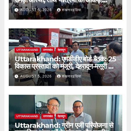
2.32 लाख के पार
AUGUST 5, 2026
शंखनादइंडिया
UTTARAKHAND
उत्तराखंड
देहरादून
Uttarakhand: एमडीडीए बोर्ड बैठक: 25
विकास प्रस्तावों को मंजूरी, देहरादून-मसूरी में
नियोजित विकास को मिलेगी नई रफ्तार
AUGUST 5, 2026
शंखनादइंडिया
UTTARAKHAND
उत्तराखंड
देहरादून
Uttarakhand: ग्रीन एजी परियोजना से