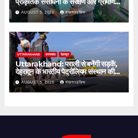
प्राकृतिक संसाधनों के संरक्षण और ग्रामीण
आजीविका को मिलेगी नई मजबूती: दिलीप
AUGUST 5, 2026
शंखनादइंडिया
जावलकर
UTTARAKHAND
उत्तराखंड
देहरादून
Uttarakhand: पराली से बनेंगी सड़कें,
देहरादून के भारतीय पेट्रोलियम संस्थान की
बायो-बाइंडर तकनीक से मिलेगा पर्यावरण को
AUGUST 5, 2026
शंखनादइंडिया
बड़ा लाभ