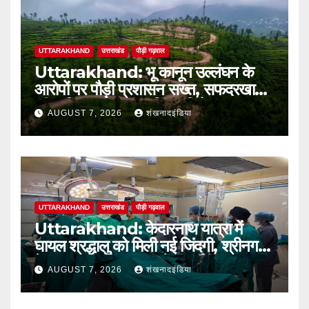
UTTARAKHAND
उत्तराखंड
पौड़ी गढ़वाल
Uttarakhand: भू कानून उल्लंघन के
आरोपों पर पौड़ी प्रशासन सख्त, सफदरखाल
की कथित अवैध टाउनशिप परियोजना पर
AUGUST 7, 2026
शंखनादइंडिया
डीएम ने लगाई रोक
UTTARAKHAND
उत्तराखंड
पौड़ी गढ़वाल
Uttarakhand: केदारनाथ यात्रा में
घायल श्रद्धालु को मिली नई जिंदगी, श्रीनगर
बेस अस्पताल में सफल ब्रेन सर्जरी
AUGUST 7, 2026
शंखनादइंडिया