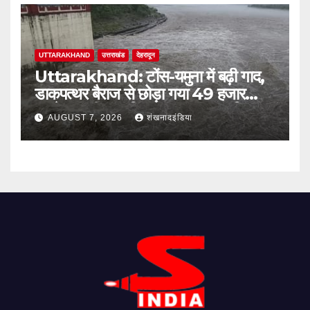
UTTARAKHAND
उत्तराखंड
देहरादून
Uttarakhand: टोंस-यमुना में बढ़ी गाद,
डाकपत्थर बैराज से छोड़ा गया 49 हजार
क्यूसेक पानी; जलविद्युत उत्पादन प्रभावित
AUGUST 7, 2026
शंखनादइंडिया