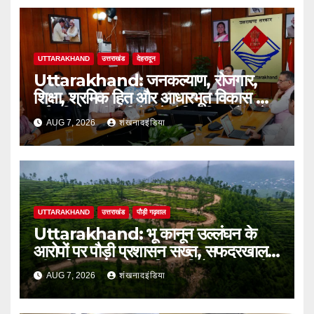
UTTARAKHAND
उत्तराखंड
देहरादून
Uttarakhand: जनकल्याण, रोजगार,
शिक्षा, श्रमिक हित और आधारभूत विकास को
नई गति : धामी कैबिनेट के ऐतिहासिक फैसले
AUG 7, 2026
शंखनादइंडिया
UTTARAKHAND
उत्तराखंड
पौड़ी गढ़वाल
Uttarakhand: भू कानून उल्लंघन के
आरोपों पर पौड़ी प्रशासन सख्त, सफदरखाल
की कथित अवैध टाउनशिप परियोजना पर डीएम
AUG 7, 2026
शंखनादइंडिया
ने लगाई रोक