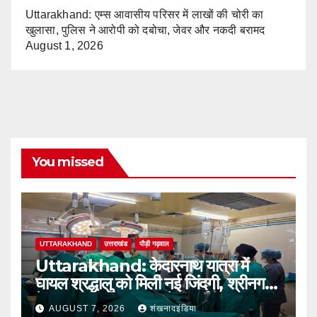
Uttarakhand: एम्स आवासीय परिसर में लाखों की चोरी का
खुलासा, पुलिस ने आरोपी को दबोचा, जेवर और नकदी बरामद
August 1, 2026
You missed
UTTARAKHAND
उत्तराखंड
पौड़ी गढ़वाल
Uttarakhand: केदारनाथ यात्रा में
घायल श्रद्धालु को मिली नई जिंदगी, श्रीनगर
बेस अस्पताल में सफल ब्रेन सर्जरी
AUGUST 7, 2026
शंखनादइंडिया