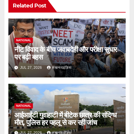
Related Post
NATIONAL
नीट विवाद के बीच जवाबदेही और परीक्षा सुधार
पर बढ़ी बहस
JUL 27, 2026
शंखनादइंडिया
NATIONAL
आईआईटी गुवाहाटी में बीटेक छात्र की संदिग्ध
मौत, पुलिस हर पहलू से कर रही जांच
JUL 27, 2026
शंखनादइंडिया