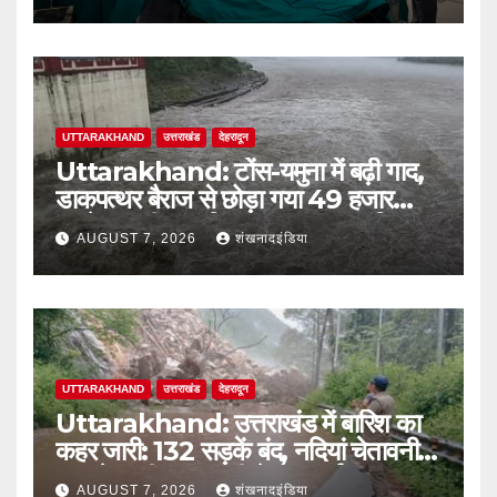
UTTARAKHAND
उत्तराखंड
देहरादून
Uttarakhand: टोंस-यमुना में बढ़ी गाद,
डाकपत्थर बैराज से छोड़ा गया 49 हजार
क्यूसेक पानी; जलविद्युत उत्पादन प्रभावित
AUGUST 7, 2026
शंखनादइंडिया
UTTARAKHAND
उत्तराखंड
देहरादून
Uttarakhand: उत्तराखंड में बारिश का
कहर जारी: 132 सड़कें बंद, नदियां चेतावनी
स्तर के करीब; आज भी येलो अलर्ट
AUGUST 7, 2026
शंखनादइंडिया