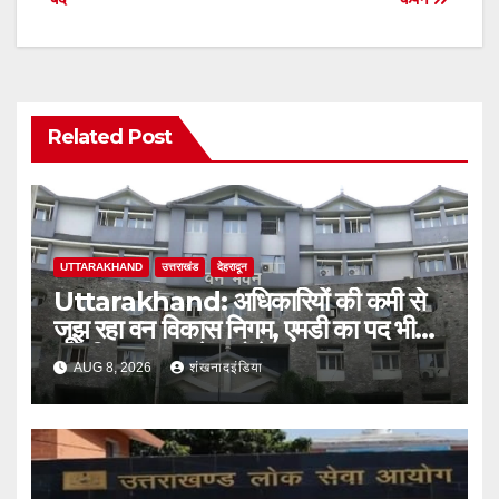
Related Post
UTTARAKHAND
उत्तराखंड
देहरादून
Uttarakhand: अधिकारियों की कमी से
जूझ रहा वन विकास निगम, एमडी का पद भी
अतिरिक्त प्रभार के भरोसे
AUG 8, 2026
शंखनादइंडिया