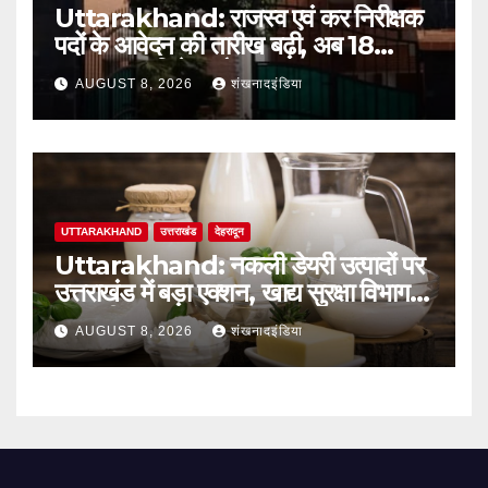
Uttarakhand: राजस्व एवं कर निरीक्षक
पदों के आवेदन की तारीख बढ़ी, अब 18
अगस्त तक मिलेगा मौका
AUGUST 8, 2026
शंखनादइंडिया
UTTARAKHAND
उत्तराखंड
देहरादून
Uttarakhand: नकली डेयरी उत्पादों पर
उत्तराखंड में बड़ा एक्शन, खाद्य सुरक्षा विभाग ने
शुरू की सख्त जांच
AUGUST 8, 2026
शंखनादइंडिया