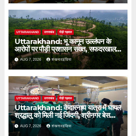
UTTARAKHAND
उत्तराखंड
पौड़ी गढ़वाल
Uttarakhand: भू कानून उल्लंघन के
आरोपों पर पौड़ी प्रशासन सख्त, सफदरखाल
की कथित अवैध टाउनशिप परियोजना पर डीएम
AUG 7, 2026
शंखनादइंडिया
ने लगाई रोक
UTTARAKHAND
उत्तराखंड
पौड़ी गढ़वाल
Uttarakhand: केदारनाथ यात्रा में घायल
श्रद्धालु को मिली नई जिंदगी, श्रीनगर बेस
अस्पताल में सफल ब्रेन सर्जरी
AUG 7, 2026
शंखनादइंडिया