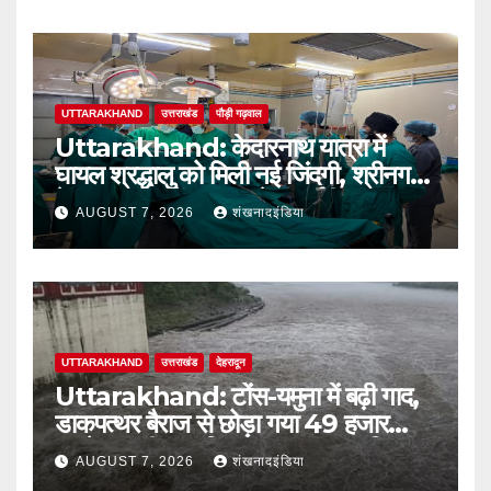
UTTARAKHAND
उत्तराखंड
पौड़ी गढ़वाल
Uttarakhand: केदारनाथ यात्रा में
घायल श्रद्धालु को मिली नई जिंदगी, श्रीनगर
बेस अस्पताल में सफल ब्रेन सर्जरी
AUGUST 7, 2026
शंखनादइंडिया
UTTARAKHAND
उत्तराखंड
देहरादून
Uttarakhand: टोंस-यमुना में बढ़ी गाद,
डाकपत्थर बैराज से छोड़ा गया 49 हजार
क्यूसेक पानी; जलविद्युत उत्पादन प्रभावित
AUGUST 7, 2026
शंखनादइंडिया