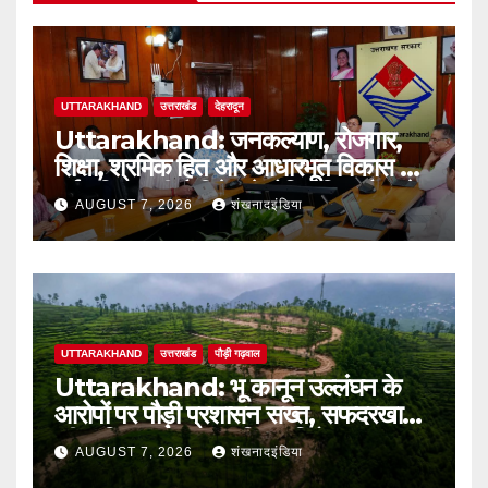
UTTARAKHAND
उत्तराखंड
देहरादून
Uttarakhand: जनकल्याण, रोजगार,
शिक्षा, श्रमिक हित और आधारभूत विकास को
नई गति : धामी कैबिनेट के ऐतिहासिक फैसले
AUGUST 7, 2026
शंखनादइंडिया
UTTARAKHAND
उत्तराखंड
पौड़ी गढ़वाल
Uttarakhand: भू कानून उल्लंघन के
आरोपों पर पौड़ी प्रशासन सख्त, सफदरखाल
की कथित अवैध टाउनशिप परियोजना पर
AUGUST 7, 2026
शंखनादइंडिया
डीएम ने लगाई रोक