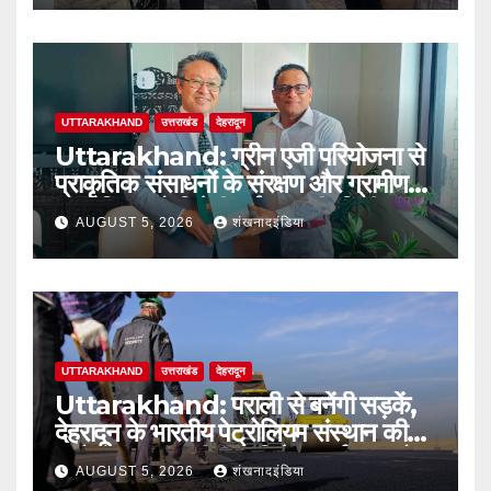
UTTARAKHAND
उत्तराखंड
देहरादून
Uttarakhand: ग्रीन एजी परियोजना से
प्राकृतिक संसाधनों के संरक्षण और ग्रामीण
आजीविका को मिलेगी नई मजबूती: दिलीप
AUGUST 5, 2026
शंखनादइंडिया
जावलकर
UTTARAKHAND
उत्तराखंड
देहरादून
Uttarakhand: पराली से बनेंगी सड़कें,
देहरादून के भारतीय पेट्रोलियम संस्थान की
बायो-बाइंडर तकनीक से मिलेगा पर्यावरण को
AUGUST 5, 2026
शंखनादइंडिया
बड़ा लाभ