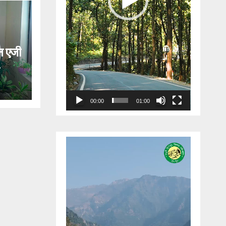
 एजी
ेगी
लकर
00:00
01:00
Video
Player