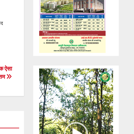
ाद
तक ऐसा
Video
ौसम
Player