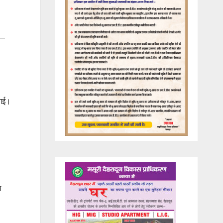
 गई।
ख