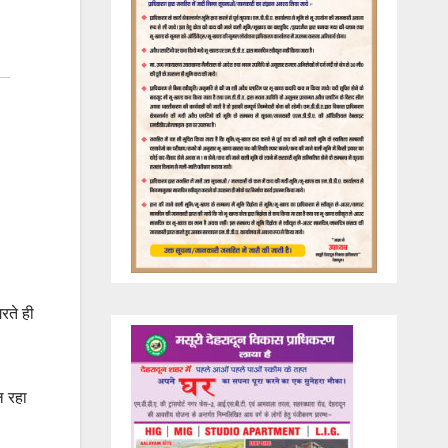
रते ही
ल रहा