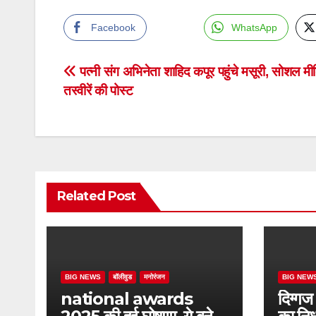
Facebook
WhatsApp
Post
पत्नी संग अभिनेता शाहिद कपूर पहुंचे मसूरी, सोशल मी
तस्वीरें की पोस्ट
navigation
Related Post
BIG NEWS
बॉलीवुड
मनोरंजन
BIG NEW
national awards
दिग्गज