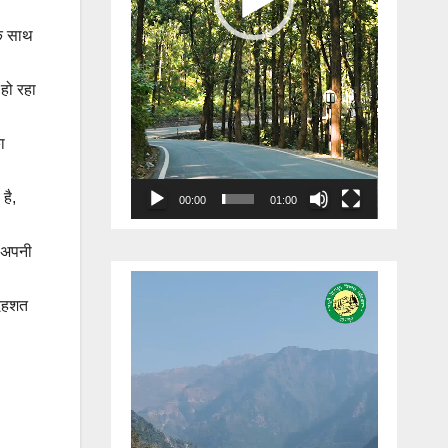
के साथ
हो रहा
ा
है,
00:00
01:00
र अपनी
Video
 दहशत
Player