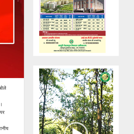
Video
Player
बोले
न।
 पर
थानीय