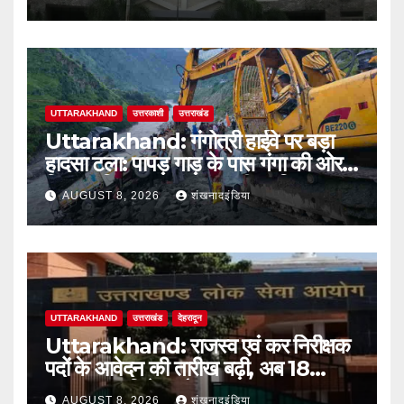
UTTARAKHAND
उत्तरकाशी
उत्तराखंड
Uttarakhand: गंगोत्री हाईवे पर बड़ा
हादसा टला: पापड़ गाड़ के पास गंगा की ओर
फिसला पिकअप, कांवड़ यात्री सुरक्षित
AUGUST 8, 2026
शंखनादइंडिया
UTTARAKHAND
उत्तराखंड
देहरादून
Uttarakhand: राजस्व एवं कर निरीक्षक
पदों के आवेदन की तारीख बढ़ी, अब 18
अगस्त तक मिलेगा मौका
AUGUST 8, 2026
शंखनादइंडिया