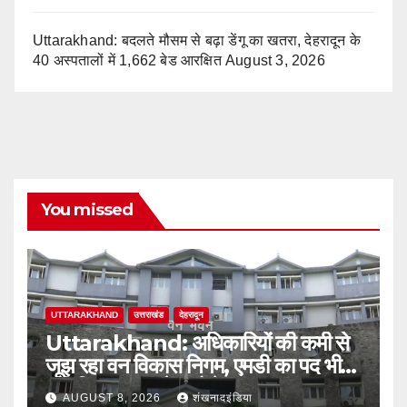
Uttarakhand: बदलते मौसम से बढ़ा डेंगू का खतरा, देहरादून के
40 अस्पतालों में 1,662 बेड आरक्षित
August 3, 2026
You missed
UTTARAKHAND
उत्तराखंड
देहरादून
Uttarakhand: अधिकारियों की कमी से
जूझ रहा वन विकास निगम, एमडी का पद भी
अतिरिक्त प्रभार के भरोसे
AUGUST 8, 2026
शंखनादइंडिया