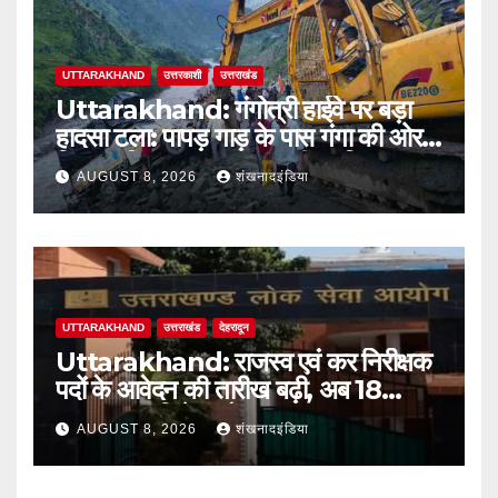
UTTARAKHAND
उत्तरकाशी
उत्तराखंड
Uttarakhand: गंगोत्री हाईवे पर बड़ा
हादसा टला: पापड़ गाड़ के पास गंगा की ओर
फिसला पिकअप, कांवड़ यात्री सुरक्षित
AUGUST 8, 2026
शंखनादइंडिया
UTTARAKHAND
उत्तराखंड
देहरादून
Uttarakhand: राजस्व एवं कर निरीक्षक
पदों के आवेदन की तारीख बढ़ी, अब 18
अगस्त तक मिलेगा मौका
AUGUST 8, 2026
शंखनादइंडिया