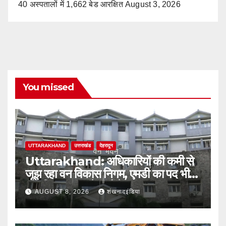
40 अस्पतालों में 1,662 बेड आरक्षित
August 3, 2026
You missed
UTTARAKHAND
उत्तराखंड
देहरादून
Uttarakhand: अधिकारियों की कमी से
जूझ रहा वन विकास निगम, एमडी का पद भी
अतिरिक्त प्रभार के भरोसे
AUGUST 8, 2026
शंखनादइंडिया