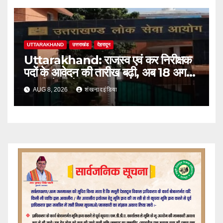
UTTARAKHAND
उत्तराखंड
देहरादून
Uttarakhand: राजस्व एवं कर निरीक्षक
पदों के आवेदन की तारीख बढ़ी, अब 18 अगस्त
तक मिलेगा मौका
AUG 8, 2026
शंखनादइंडिया