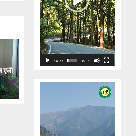
00:00
01:00
 एजी
Video
ेगी
Player
लकर