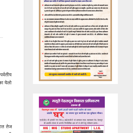
पर्वतीय
का येलो
रात तेज