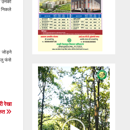
जब उनकी
र निकले
 जोड़ने
लु फंसे
Video
Player
री रेखा
ाकत