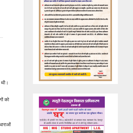
ी थी।
ों को
धाराओं