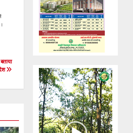
ं
ै।
 बताया
ंदेश
Video
Player