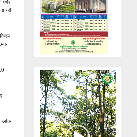
्ष गणेश
 पा रही
सक्रिय
त्मक
 10
Video
Player
नई
 ब्लॉक