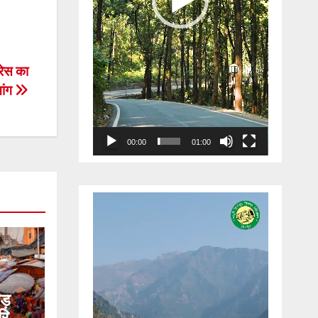
रेस का
मांग
00:00
01:00
Video
Player
ड़
द्वार