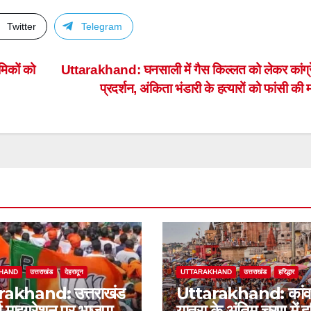
Twitter
Telegram
िकों को
Uttarakhand: घनसाली में गैस किल्लत को लेकर कांग्
प्रदर्शन, अंकिता भंडारी के हत्यारों को फांसी की 
HAND
उत्तराखंड
देहरादून
UTTARAKHAND
उत्तराखंड
हरिद्धार
akhand: उत्तराखंड
Uttarakhand: कांव
र्स माइग्रेशन पर भाजपा
यात्रा के अंतिम चरण में हरि