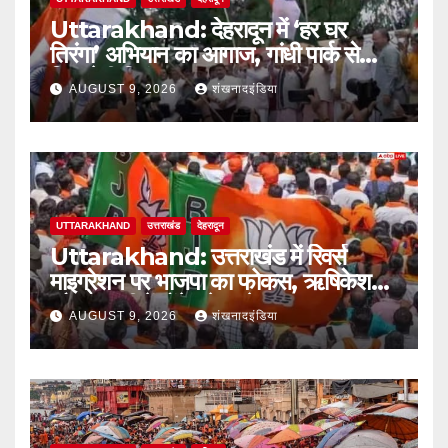
Uttarakhand: देहरादून में ‘हर घर
तिरंगा’ अभियान का आगाज, गांधी पार्क से
निकलेगी तिरंगा यात्रा
AUGUST 9, 2026
शंखनादइंडिया
UTTARAKHAND
उत्तराखंड
देहरादून
Uttarakhand: उत्तराखंड में रिवर्स
माइग्रेशन पर भाजपा का फोकस, ऋषिकेश
और हल्द्वानी में होंगे बड़े सम्मेलन
AUGUST 9, 2026
शंखनादइंडिया