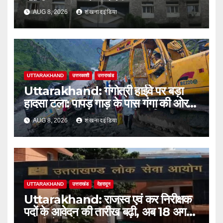
अतिरिक्त प्रभार के भरोसे
AUG 8, 2026
शंखनादइंडिया
UTTARAKHAND
उत्तरकाशी
उत्तराखंड
Uttarakhand: गंगोत्री हाईवे पर बड़ा
हादसा टला: पापड़ गाड़ के पास गंगा की ओर
फिसला पिकअप, कांवड़ यात्री सुरक्षित
AUG 8, 2026
शंखनादइंडिया
UTTARAKHAND
उत्तराखंड
देहरादून
Uttarakhand: राजस्व एवं कर निरीक्षक
पदों के आवेदन की तारीख बढ़ी, अब 18 अगस्त