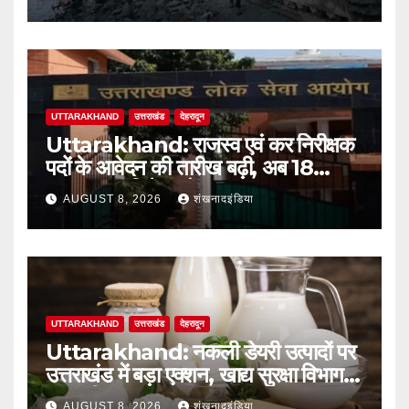
UTTARAKHAND
उत्तराखंड
देहरादून
Uttarakhand: राजस्व एवं कर निरीक्षक
पदों के आवेदन की तारीख बढ़ी, अब 18
अगस्त तक मिलेगा मौका
AUGUST 8, 2026
शंखनादइंडिया
UTTARAKHAND
उत्तराखंड
देहरादून
Uttarakhand: नकली डेयरी उत्पादों पर
उत्तराखंड में बड़ा एक्शन, खाद्य सुरक्षा विभाग ने
शुरू की सख्त जांच
AUGUST 8, 2026
शंखनादइंडिया