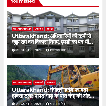
You missed
UTTARAKHAND
उत्तराखंड
देहरादून
Uttarakhand: अधिकारियों की कमी से
जूझ रहा वन विकास निगम, एमडी का पद भी
अतिरिक्त प्रभार के भरोसे
AUGUST 8, 2026
शंखनादइंडिया
UTTARAKHAND
उत्तरकाशी
उत्तराखंड
Uttarakhand: गंगोत्री हाईवे पर बड़ा
हादसा टला: पापड़ गाड़ के पास गंगा की ओर
फिसला पिकअप, कांवड़ यात्री सुरक्षित
AUGUST 8, 2026
शंखनादइंडिया