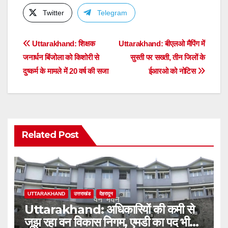
Twitter
Telegram
Post
Uttarakhand: शिक्षक
Uttarakhand: बीएलओ मैपिंग में
जनार्धन बिंजोला को किशोरी से
सुस्ती पर सख्ती, तीन जिलों के
navigation
दुष्कर्म के मामले में 20 वर्ष की सजा
ईआरओ को नोटिस
Related Post
UTTARAKHAND
उत्तराखंड
देहरादून
Uttarakhand: अधिकारियों की कमी से
जूझ रहा वन विकास निगम, एमडी का पद भी