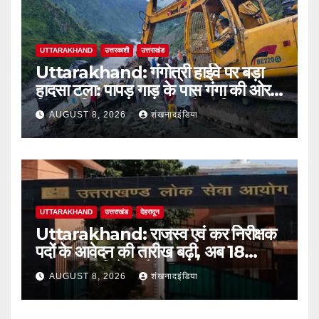
UTTARAKHAND
उत्तरकाशी
उत्तराखंड
Uttarakhand: गंगोत्री हाईवे पर बड़ा
हादसा टला: पापड़ गाड़ के पास गंगा की ओर
फिसला पिकअप, कांवड़ यात्री सुरक्षित
AUGUST 8, 2026
शंखनादइंडिया
UTTARAKHAND
उत्तराखंड
देहरादून
Uttarakhand: राजस्व एवं कर निरीक्षक
पदों के आवेदन की तारीख बढ़ी, अब 18
अगस्त तक मिलेगा मौका
AUGUST 8, 2026
शंखनादइंडिया