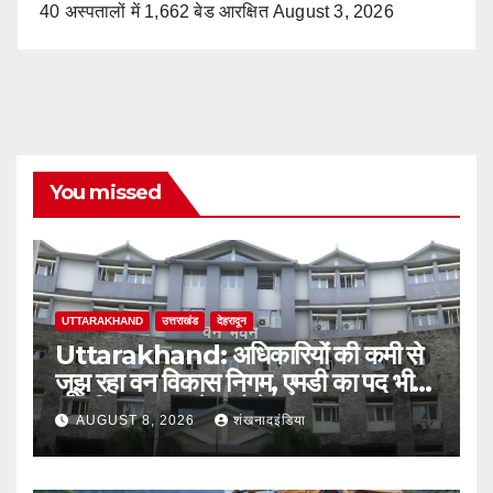
40 अस्पतालों में 1,662 बेड आरक्षित
August 3, 2026
You missed
UTTARAKHAND
उत्तराखंड
देहरादून
Uttarakhand: अधिकारियों की कमी से
जूझ रहा वन विकास निगम, एमडी का पद भी
अतिरिक्त प्रभार के भरोसे
AUGUST 8, 2026
शंखनादइंडिया