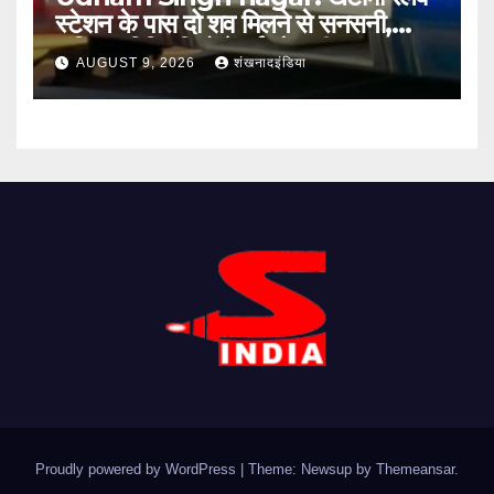
स्टेशन के पास दो शव मिलने से सनसनी,
संदिग्ध परिस्थितियों में हुई मौत की जांच शुरू
AUGUST 9, 2026
शंखनादइंडिया
Proudly powered by WordPress
|
Theme: Newsup by
Themeansar
.