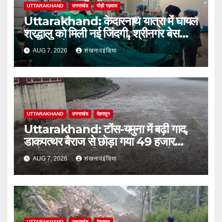
UTTARAKHAND
उत्तराखंड
पौड़ी गढ़वाल
Uttarakhand: केदारनाथ यात्रा में घायल
श्रद्धालु को मिली नई जिंदगी, श्रीनगर बेस
अस्पताल में सफल ब्रेन सर्जरी
AUG 7, 2026
शंखनादइंडिया
UTTARAKHAND
उत्तराखंड
देहरादून
Uttarakhand: टोंस-यमुना में बढ़ी गाद,
डाकपत्थर बैराज से छोड़ा गया 49 हजार
क्यूसेक पानी; जलविद्युत उत्पादन प्रभावित
AUG 7, 2026
शंखनादइंडिया
UTTARAKHAND
उत्तराखंड
देहरादून