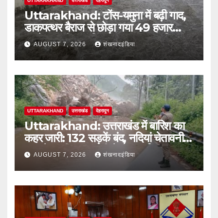
UTTARAKHAND
उत्तराखंड
देहरादून
Uttarakhand: टोंस-यमुना में बढ़ी गाद,
डाकपत्थर बैराज से छोड़ा गया 49 हजार
क्यूसेक पानी; जलविद्युत उत्पादन प्रभावित
AUGUST 7, 2026
शंखनादइंडिया
UTTARAKHAND
उत्तराखंड
देहरादून
Uttarakhand: उत्तराखंड में बारिश का
कहर जारी: 132 सड़कें बंद, नदियां चेतावनी
स्तर के करीब; आज भी येलो अलर्ट
AUGUST 7, 2026
शंखनादइंडिया