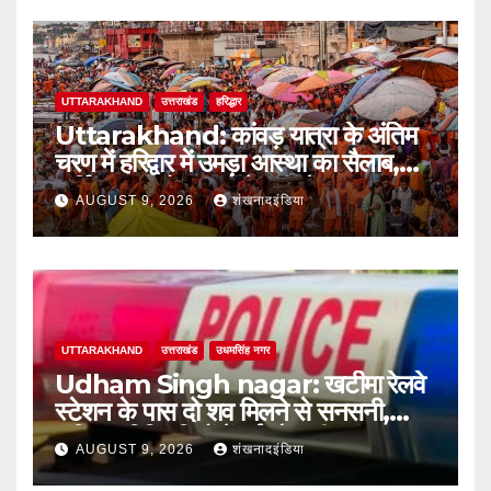
UTTARAKHAND
उत्तराखंड
हरिद्धार
Uttarakhand: कांवड़ यात्रा के अंतिम
चरण में हरिद्वार में उमड़ा आस्था का सैलाब,
पार्किंग फुल तो बाजारों में बढ़ी रौनक
AUGUST 9, 2026
शंखनादइंडिया
UTTARAKHAND
उत्तराखंड
उधमसिंह नगर
Udham Singh nagar: खटीमा रेलवे
स्टेशन के पास दो शव मिलने से सनसनी,
संदिग्ध परिस्थितियों में हुई मौत की जांच शुरू
AUGUST 9, 2026
शंखनादइंडिया