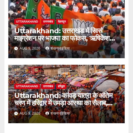
UTTARAKHAND
उत्तराखंड
देहरादून
Uttarakhand: उत्तराखंड में रिवर्स
माइग्रेशन पर भाजपा का फोकस, ऋषिकेश
और हल्द्वानी में होंगे बड़े सम्मेलन
AUG 9, 2026
शंखनादइंडिया
UTTARAKHAND
उत्तराखंड
हरिद्धार
Uttarakhand: कांवड़ यात्रा के अंतिम
चरण में हरिद्वार में उमड़ा आस्था का सैलाब,
पार्किंग फुल तो बाजारों में बढ़ी रौनक
AUG 9, 2026
शंखनादइंडिया