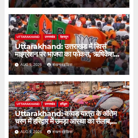
UTTARAKHAND
उत्तराखंड
देहरादून
Uttarakhand: उत्तराखंड में रिवर्स
माइग्रेशन पर भाजपा का फोकस, ऋषिकेश
और हल्द्वानी में होंगे बड़े सम्मेलन
AUG 9, 2026
शंखनादइंडिया
UTTARAKHAND
उत्तराखंड
हरिद्धार
Uttarakhand: कांवड़ यात्रा के अंतिम
चरण में हरिद्वार में उमड़ा आस्था का सैलाब,
पार्किंग फुल तो बाजारों में बढ़ी रौनक
AUG 9, 2026
शंखनादइंडिया