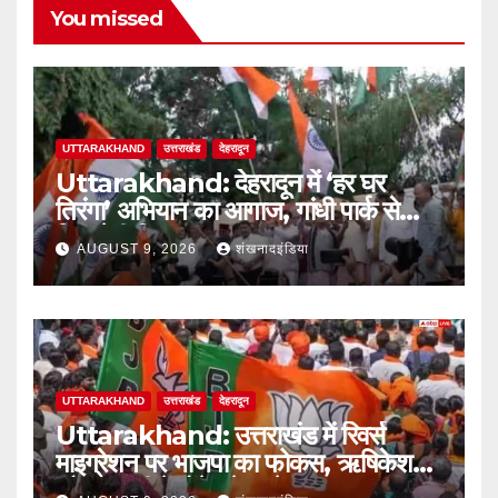
You missed
UTTARAKHAND
उत्तराखंड
देहरादून
Uttarakhand: देहरादून में ‘हर घर
तिरंगा’ अभियान का आगाज, गांधी पार्क से
निकलेगी तिरंगा यात्रा
AUGUST 9, 2026
शंखनादइंडिया
UTTARAKHAND
उत्तराखंड
देहरादून
Uttarakhand: उत्तराखंड में रिवर्स
माइग्रेशन पर भाजपा का फोकस, ऋषिकेश
और हल्द्वानी में होंगे बड़े सम्मेलन