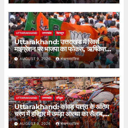
UTTARAKHAND
उत्तराखंड
देहरादून
Uttarakhand: उत्तराखंड में रिवर्स
माइग्रेशन पर भाजपा का फोकस, ऋषिकेश
और हल्द्वानी में होंगे बड़े सम्मेलन
AUGUST 9, 2026
शंखनादइंडिया
UTTARAKHAND
उत्तराखंड
हरिद्धार
Uttarakhand: कांवड़ यात्रा के अंतिम
चरण में हरिद्वार में उमड़ा आस्था का सैलाब,
पार्किंग फुल तो बाजारों में बढ़ी रौनक
AUGUST 9, 2026
शंखनादइंडिया