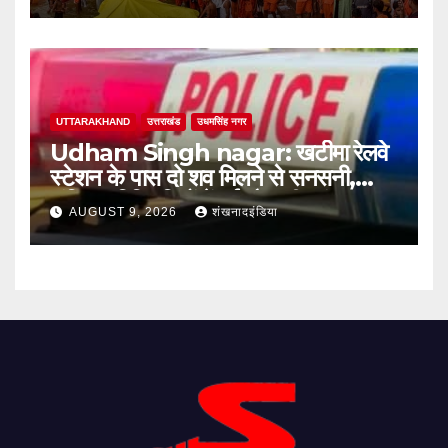
UTTARAKHAND
उत्तराखंड
उधमसिंह नगर
Udham Singh nagar: खटीमा रेलवे
स्टेशन के पास दो शव मिलने से सनसनी,
संदिग्ध परिस्थितियों में हुई मौत की जांच शुरू
AUGUST 9, 2026
शंखनादइंडिया