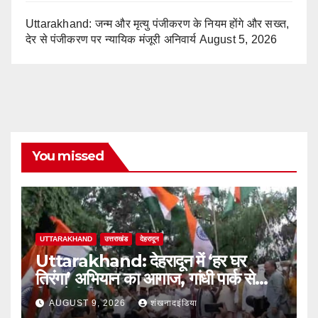
Uttarakhand: जन्म और मृत्यु पंजीकरण के नियम होंगे और सख्त,
देर से पंजीकरण पर न्यायिक मंजूरी अनिवार्य
August 5, 2026
You missed
UTTARAKHAND
उत्तराखंड
देहरादून
Uttarakhand: देहरादून में ‘हर घर
तिरंगा’ अभियान का आगाज, गांधी पार्क से
निकलेगी तिरंगा यात्रा
AUGUST 9, 2026
शंखनादइंडिया