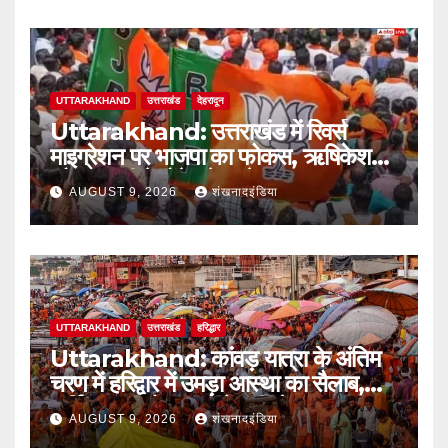
UTTARAKHAND
उत्तराखंड
देहरादून
Uttarakhand: उत्तराखंड में रिवर्स
माइग्रेशन पर भाजपा का फोकस, ऋषिकेश
और हल्द्वानी में होंगे बड़े सम्मेलन
AUGUST 9, 2026
शंखनादइंडिया
UTTARAKHAND
उत्तराखंड
हरिद्धार
Uttarakhand: कांवड़ यात्रा के अंतिम
चरण में हरिद्वार में उमड़ा आस्था का सैलाब,
पार्किंग फुल तो बाजारों में बढ़ी रौनक
AUGUST 9, 2026
शंखनादइंडिया