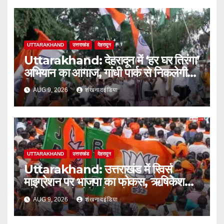
UTTARAKHAND
उत्तराखंड
देहरादून
Uttarakhand: देहरादून में ‘हर घर तिरंगा’
अभियान का आगाज, गांधी पार्क से निकलेगी
तिरंगा यात्रा
AUG 9, 2026
शंखनादइंडिया
UTTARAKHAND
उत्तराखंड
देहरादून
Uttarakhand: उत्तराखंड में रिवर्स
माइग्रेशन पर भाजपा का फोकस, ऋषिकेश
और हल्द्वानी में होंगे बड़े सम्मेलन
AUG 9, 2026
शंखनादइंडिया