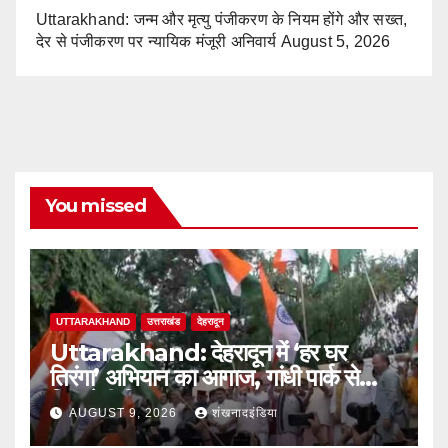
Uttarakhand: जन्म और मृत्यु पंजीकरण के नियम होंगे और सख्त,
देर से पंजीकरण पर न्यायिक मंजूरी अनिवार्य
August 5, 2026
You missed
UTTARAKHAND
उत्तराखंड
देहरादून
Uttarakhand: देहरादून में ‘हर घर
तिरंगा’ अभियान का आगाज, गांधी पार्क से
निकलेगी तिरंगा यात्रा
AUGUST 9, 2026
शंखनादइंडिया