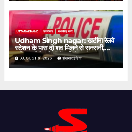
UTTARAKHAND
उत्तराखंड
उधमसिंह नगर
Udham Singh nagar: खटीमा रेलवे
स्टेशन के पास दो शव मिलने से सनसनी,
संदिग्ध परिस्थितियों में हुई मौत की जांच शुरू
AUGUST 9, 2026
शंखनादइंडिया